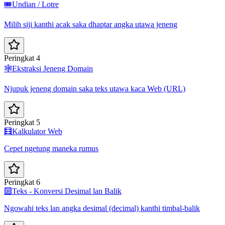
🎟️
Undian / Lotre
Milih siji kanthi acak saka dhaptar angka utawa jeneng
Peringkat 4
🕸️
Ekstraksi Jeneng Domain
Njupuk jeneng domain saka teks utawa kaca Web (URL)
Peringkat 5
🧮
Kalkulator Web
Cepet ngetung maneka rumus
Peringkat 6
🔟
Teks - Konversi Desimal lan Balik
Ngowahi teks lan angka desimal (decimal) kanthi timbal-balik