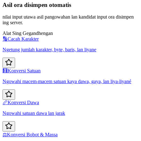
Asil ora disimpen otomatis
nilai input utawa asil pangowahan lan kandidat input ora disimpen
ing server.
Alat Sing Gegandhengan
🔢
Cacah Karakter
Ngetung jumlah karakter, byte, baris, lan liyane
🧮
Konversi Satuan
Ngowahi macem-macem satuan kaya dawa, gaya, lan liya-liyané
📏
Konversi Dawa
Ngowahi satuan dawa lan jarak
⚖️
Konversi Bobot & Massa