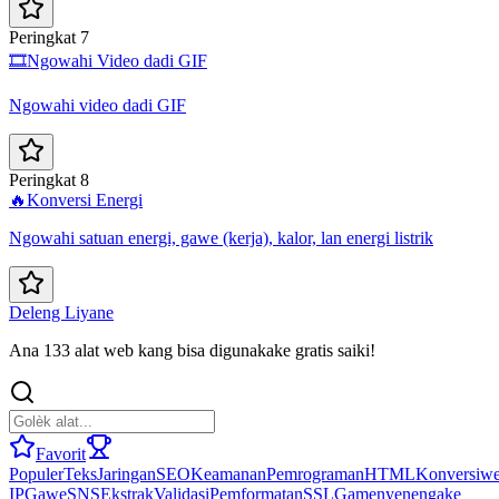
Peringkat 7
🎞️
Ngowahi Video dadi GIF
Ngowahi video dadi GIF
Peringkat 8
🔥
Konversi Energi
Ngowahi satuan energi, gawe (kerja), kalor, lan energi listrik
Deleng Liyane
Ana 133 alat web kang bisa digunakake gratis saiki!
Favorit
Populer
Teks
Jaringan
SEO
Keamanan
Pemrograman
HTML
Konversi
we
IP
Gawe
SNS
Ekstrak
Validasi
Pemformatan
SSL
Game
nyenengake