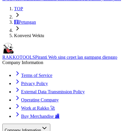
TOP
🧮
Petungan
Konversi Wektu
RAKKOTOOLS
Piranti Web sing cepet lan gampang dienggo
Company Information
Terms of Service
Privacy Policy
External Data Transmission Policy
Operating Company
Work at Rakko 🚀
Buy Merchandise 🏬
Company Information