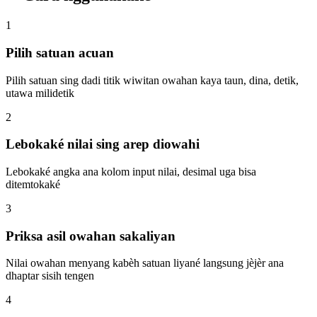
1
Pilih satuan acuan
Pilih satuan sing dadi titik wiwitan owahan kaya taun, dina, detik,
utawa milidetik
2
Lebokaké nilai sing arep diowahi
Lebokaké angka ana kolom input nilai, desimal uga bisa
ditemtokaké
3
Priksa asil owahan sakaliyan
Nilai owahan menyang kabèh satuan liyané langsung jèjèr ana
dhaptar sisih tengen
4