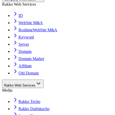
Rakko Web Services
ID
WebSite M&A
RealtimeWebSite M&A
Keyword
Server
Domain
Domain Market
Affiliate
Old Domain
Rakko Web Services
Media
Rakko Techo
Rakko Daifukucho