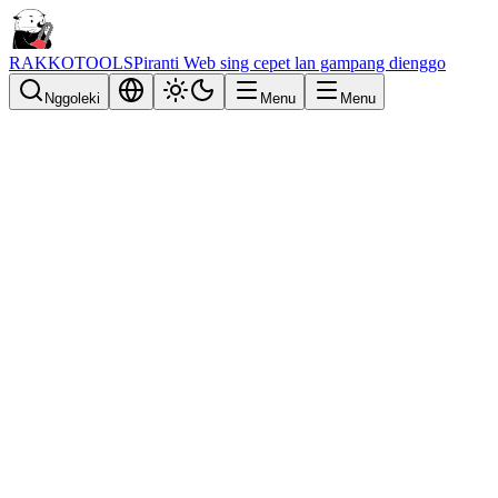
RAKKOTOOLS
Piranti Web sing cepet lan gampang dienggo
Nggoleki
Menu
Menu