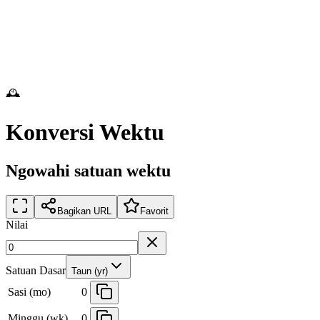
🕰️
Konversi Wektu
Ngowahi satuan wektu
Bagikan URL
Favorit
Nilai
Satuan Dasar
Taun (yr)
Sasi (mo)
0
Minggu (wk)
0