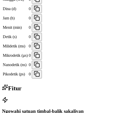
Dina (d)
0
Jam (h)
0
Menit (min)
0
Detik (s)
0
Milidetik (ms)
0
Mikrodetik (µs)
0
Nanodetik (ns)
0
Pikodetik (ps)
0
Fitur
Ngowahi satuan timbal-balik sakaliyan