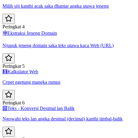
Milih siji kanthi acak saka dhaptar angka utawa jeneng
Peringkat 4
🕸️
Ekstraksi Jeneng Domain
Njupuk jeneng domain saka teks utawa kaca Web (URL)
Peringkat 5
🧮
Kalkulator Web
Cepet ngetung maneka rumus
Peringkat 6
🔟
Teks - Konversi Desimal lan Balik
Ngowahi teks lan angka desimal (decimal) kanthi timbal-balik