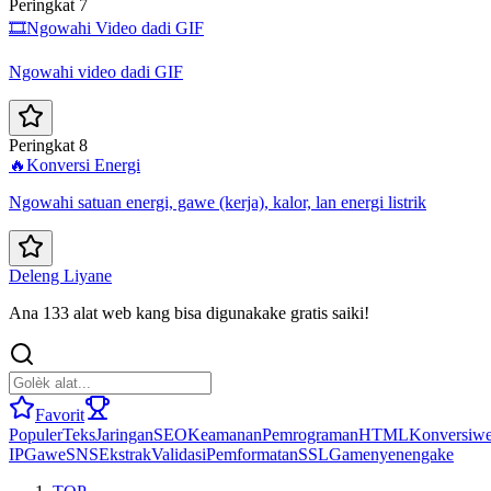
Peringkat 7
🎞️
Ngowahi Video dadi GIF
Ngowahi video dadi GIF
Peringkat 8
🔥
Konversi Energi
Ngowahi satuan energi, gawe (kerja), kalor, lan energi listrik
Deleng Liyane
Ana 133 alat web kang bisa digunakake gratis saiki!
Favorit
Populer
Teks
Jaringan
SEO
Keamanan
Pemrograman
HTML
Konversi
we
IP
Gawe
SNS
Ekstrak
Validasi
Pemformatan
SSL
Game
nyenengake