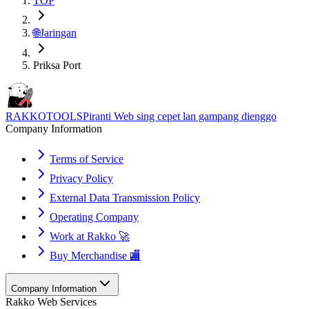
TOP
🌐
Jaringan
Priksa Port
RAKKOTOOLS
Piranti Web sing cepet lan gampang dienggo
Company Information
Terms of Service
Privacy Policy
External Data Transmission Policy
Operating Company
Work at Rakko 🚀
Buy Merchandise 🏬
Company Information
Rakko Web Services