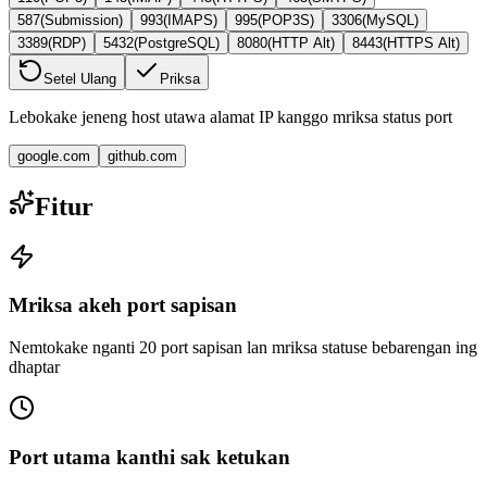
587
(
Submission
)
993
(
IMAPS
)
995
(
POP3S
)
3306
(
MySQL
)
3389
(
RDP
)
5432
(
PostgreSQL
)
8080
(
HTTP Alt
)
8443
(
HTTPS Alt
)
Setel Ulang
Priksa
Lebokake jeneng host utawa alamat IP kanggo mriksa status port
google.com
github.com
Fitur
Mriksa akeh port sapisan
Nemtokake nganti 20 port sapisan lan mriksa statuse bebarengan ing
dhaptar
Port utama kanthi sak ketukan