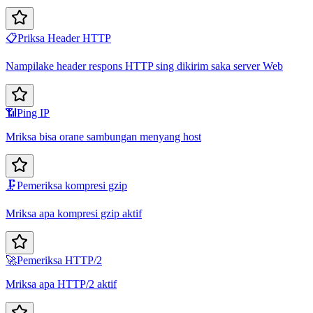
📋
Priksa Header HTTP
Nampilake header respons HTTP sing dikirim saka server Web
📶
Ping IP
Mriksa bisa orane sambungan menyang host
🗜️
Pemeriksa kompresi gzip
Mriksa apa kompresi gzip aktif
🚀
Pemeriksa HTTP/2
Mriksa apa HTTP/2 aktif