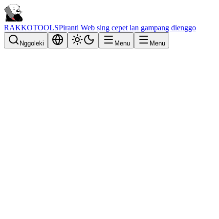
RAKKOTOOLS
Piranti Web sing cepet lan gampang dienggo
Nggoleki
Menu
Menu