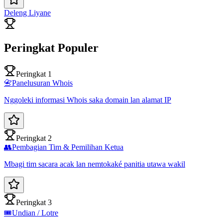
Deleng Liyane
Peringkat Populer
Peringkat 1
📇
Panelusuran Whois
Nggoleki informasi Whois saka domain lan alamat IP
Peringkat 2
👥
Pembagian Tim & Pemilihan Ketua
Mbagi tim sacara acak lan nemtokaké panitia utawa wakil
Peringkat 3
🎟️
Undian / Lotre