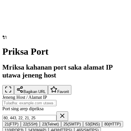
🔌
Priksa Port
Mriksa kahanan port saka alamat IP
utawa jeneng host
Bagikan URL
Favorit
Jeneng Host / Alamat IP
Port sing arep dipriksa
21
(
FTP
)
22
(
SSH
)
23
(
Telnet
)
25
(
SMTP
)
53
(
DNS
)
80
(
HTTP
)
110
(
POP3
)
143
(
IMAP
)
443
(
HTTPS
)
465
(
SMTPS
)