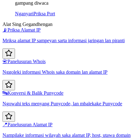
gampang diwaca
Nganyari
Priksa Port
Alat Sing Gegandhengan
📡
Priksa Alamat IP
Mriksa alamat IP sampeyan sarta informasi jaringan lan piranti
📇
Panelusuran Whois
Nggoleki informasi Whois saka domain lan alamat IP
🔤
Konversi & Balik Punycode
Ngowahi teks menyang Punycode, lan mbalekake Punycode
📍
Panelusuran Alamat IP
Nampilake informasi wilayah saka alamat IP, host, utawa domain