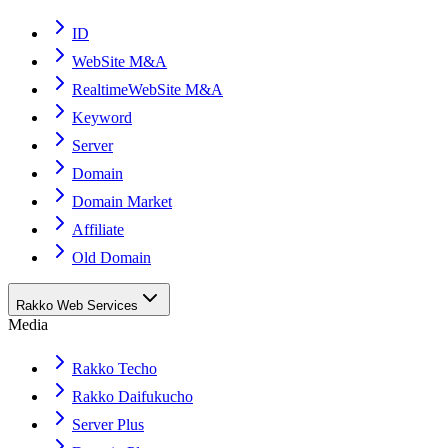
ID
WebSite M&A
RealtimeWebSite M&A
Keyword
Server
Domain
Domain Market
Affiliate
Old Domain
Rakko Web Services
Media
Rakko Techo
Rakko Daifukucho
Server Plus