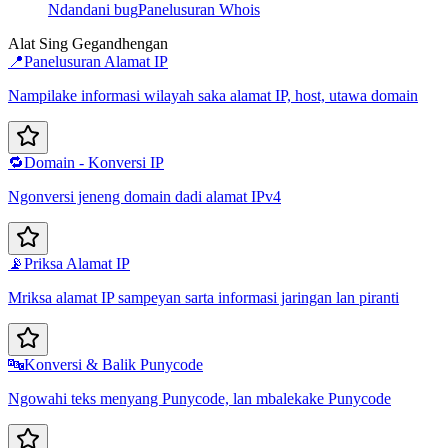
Ndandani bug
Panelusuran Whois
Alat Sing Gegandhengan
📍
Panelusuran Alamat IP
Nampilake informasi wilayah saka alamat IP, host, utawa domain
🔁
Domain - Konversi IP
Ngonversi jeneng domain dadi alamat IPv4
📡
Priksa Alamat IP
Mriksa alamat IP sampeyan sarta informasi jaringan lan piranti
🔤
Konversi & Balik Punycode
Ngowahi teks menyang Punycode, lan mbalekake Punycode