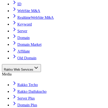
ID
WebSite M&A
RealtimeWebSite M&A
Keyword
Server
Domain
Domain Market
Affiliate
Old Domain
Rakko Web Services
Media
Rakko Techo
Rakko Daifukucho
Server Plus
Domain Plus