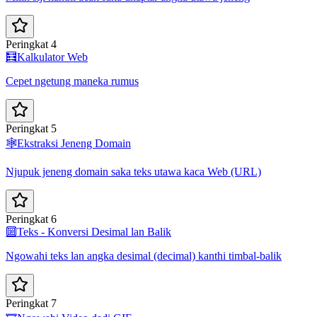
Peringkat 4
🧮
Kalkulator Web
Cepet ngetung maneka rumus
Peringkat 5
🕸️
Ekstraksi Jeneng Domain
Njupuk jeneng domain saka teks utawa kaca Web (URL)
Peringkat 6
🔟
Teks - Konversi Desimal lan Balik
Ngowahi teks lan angka desimal (decimal) kanthi timbal-balik
Peringkat 7