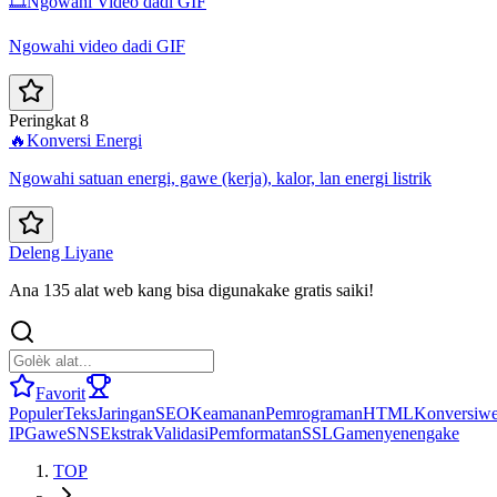
🎞️
Ngowahi Video dadi GIF
Ngowahi video dadi GIF
Peringkat 8
🔥
Konversi Energi
Ngowahi satuan energi, gawe (kerja), kalor, lan energi listrik
Deleng Liyane
Ana 135 alat web kang bisa digunakake gratis saiki!
Favorit
Populer
Teks
Jaringan
SEO
Keamanan
Pemrograman
HTML
Konversi
we
IP
Gawe
SNS
Ekstrak
Validasi
Pemformatan
SSL
Game
nyenengake
TOP