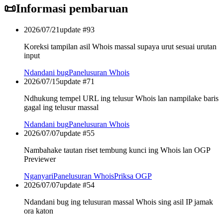
📜
Informasi pembaruan
2026/07/21
update #
93
Koreksi tampilan asil Whois massal supaya urut sesuai urutan
input
Ndandani bug
Panelusuran Whois
2026/07/15
update #
71
Ndhukung tempel URL ing telusur Whois lan nampilake baris
gagal ing telusur massal
Ndandani bug
Panelusuran Whois
2026/07/07
update #
55
Nambahake tautan riset tembung kunci ing Whois lan OGP
Previewer
Nganyari
Panelusuran Whois
Priksa OGP
2026/07/07
update #
54
Ndandani bug ing telusuran massal Whois sing asil IP jamak
ora katon