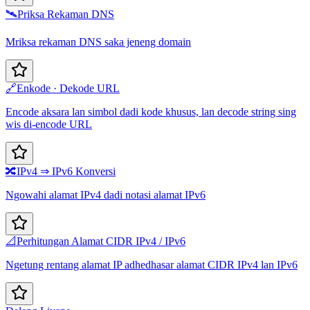
🛰️
Priksa Rekaman DNS
Mriksa rekaman DNS saka jeneng domain
🔗
Enkode · Dekode URL
Encode aksara lan simbol dadi kode khusus, lan decode string sing
wis di-encode URL
🔀
IPv4 ⇒ IPv6 Konversi
Ngowahi alamat IPv4 dadi notasi alamat IPv6
📐
Perhitungan Alamat CIDR IPv4 / IPv6
Ngetung rentang alamat IP adhedhasar alamat CIDR IPv4 lan IPv6