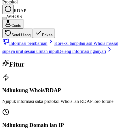
Protokol
RDAP
WHOIS
Conto
Setel Ulang
Priksa
Informasi pembaruan
Koreksi tampilan asil Whois massal
supaya urut sesuai urutan input
Deleng informasi nganyari
Fitur
Ndhukung Whois/RDAP
Njupuk informasi saka protokol Whois lan RDAP loro-lorone
Ndhukung Domain lan IP