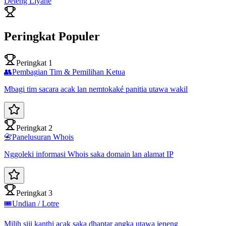
Deleng Liyane
Peringkat Populer
Peringkat 1
👥
Pembagian Tim & Pemilihan Ketua
Mbagi tim sacara acak lan nemtokaké panitia utawa wakil
Peringkat 2
📇
Panelusuran Whois
Nggoleki informasi Whois saka domain lan alamat IP
Peringkat 3
🎟️
Undian / Lotre
Milih siji kanthi acak saka dhaptar angka utawa jeneng