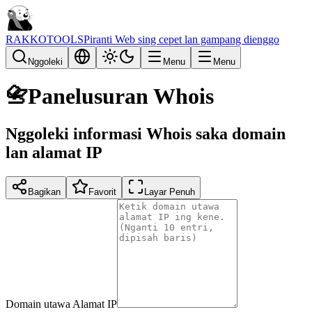
RAKKOTOOLS
Piranti Web sing cepet lan gampang dienggo
Nggoleki
Menu
Menu
📇
Panelusuran Whois
Nggoleki informasi Whois saka domain
lan alamat IP
Bagikan
Favorit
Layar Penuh
Domain utawa Alamat IP