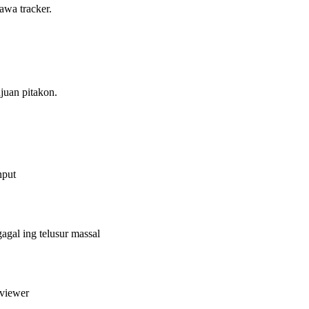
awa tracker.
juan pitakon.
nput
gal ing telusur massal
eviewer