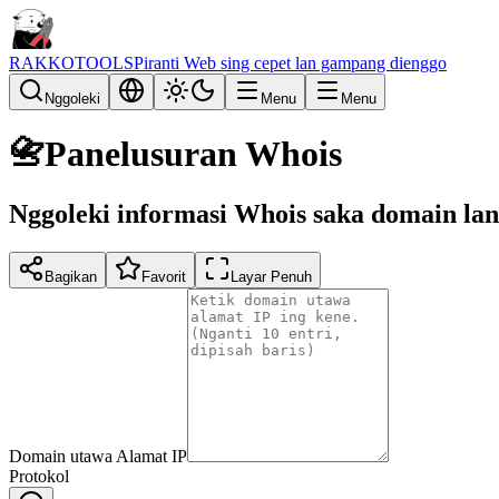
RAKKOTOOLS
Piranti Web sing cepet lan gampang dienggo
Nggoleki
Menu
Menu
📇
Panelusuran Whois
Nggoleki informasi Whois saka domain lan
Bagikan
Favorit
Layar Penuh
Domain utawa Alamat IP
Protokol