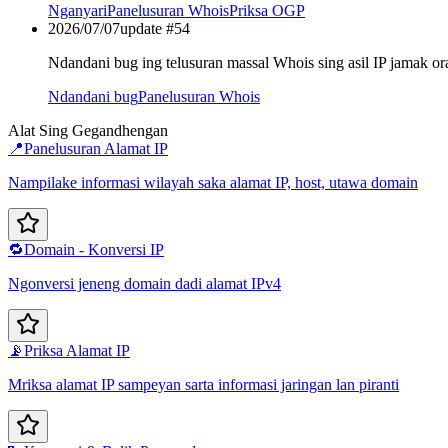
Nganyari
Panelusuran Whois
Priksa OGP
2026/07/07
update #
54
Ndandani bug ing telusuran massal Whois sing asil IP jamak or
Ndandani bug
Panelusuran Whois
Alat Sing Gegandhengan
📍
Panelusuran Alamat IP
Nampilake informasi wilayah saka alamat IP, host, utawa domain
🔁
Domain - Konversi IP
Ngonversi jeneng domain dadi alamat IPv4
📡
Priksa Alamat IP
Mriksa alamat IP sampeyan sarta informasi jaringan lan piranti