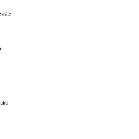
 asile
h
tuku