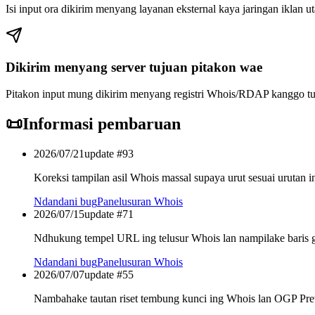
Isi input ora dikirim menyang layanan eksternal kaya jaringan iklan ut
Dikirim menyang server tujuan pitakon wae
Pitakon input mung dikirim menyang registri Whois/RDAP kanggo tu
📜
Informasi pembaruan
2026/07/21
update #
93
Koreksi tampilan asil Whois massal supaya urut sesuai urutan i
Ndandani bug
Panelusuran Whois
2026/07/15
update #
71
Ndhukung tempel URL ing telusur Whois lan nampilake baris ga
Ndandani bug
Panelusuran Whois
2026/07/07
update #
55
Nambahake tautan riset tembung kunci ing Whois lan OGP Pr