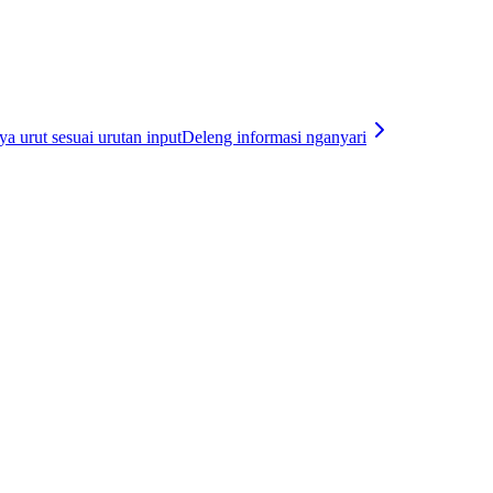
a urut sesuai urutan input
Deleng informasi nganyari