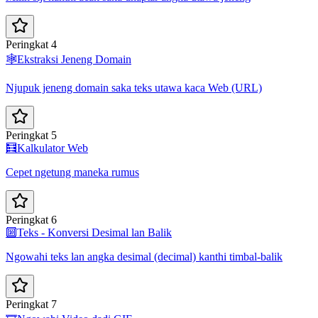
Peringkat 4
🕸️
Ekstraksi Jeneng Domain
Njupuk jeneng domain saka teks utawa kaca Web (URL)
Peringkat 5
🧮
Kalkulator Web
Cepet ngetung maneka rumus
Peringkat 6
🔟
Teks - Konversi Desimal lan Balik
Ngowahi teks lan angka desimal (decimal) kanthi timbal-balik
Peringkat 7