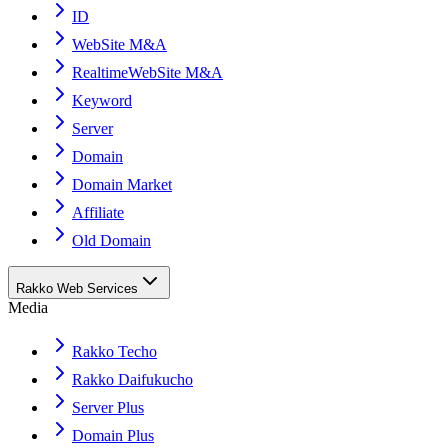
ID
WebSite M&A
RealtimeWebSite M&A
Keyword
Server
Domain
Domain Market
Affiliate
Old Domain
Rakko Web Services
Media
Rakko Techo
Rakko Daifukucho
Server Plus
Domain Plus