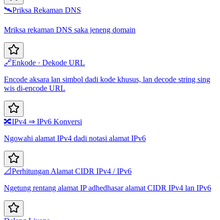
🛰️
Priksa Rekaman DNS
Mriksa rekaman DNS saka jeneng domain
🔗
Enkode · Dekode URL
Encode aksara lan simbol dadi kode khusus, lan decode string sing
wis di-encode URL
🔀
IPv4 ⇒ IPv6 Konversi
Ngowahi alamat IPv4 dadi notasi alamat IPv6
📐
Perhitungan Alamat CIDR IPv4 / IPv6
Ngetung rentang alamat IP adhedhasar alamat CIDR IPv4 lan IPv6