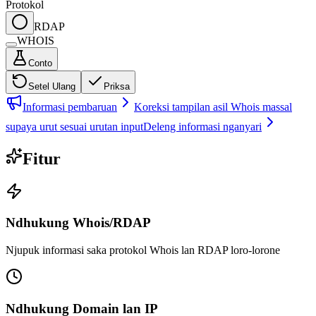
Protokol
RDAP
WHOIS
Conto
Setel Ulang
Priksa
Informasi pembaruan
Koreksi tampilan asil Whois massal
supaya urut sesuai urutan input
Deleng informasi nganyari
Fitur
Ndhukung Whois/RDAP
Njupuk informasi saka protokol Whois lan RDAP loro-lorone
Ndhukung Domain lan IP