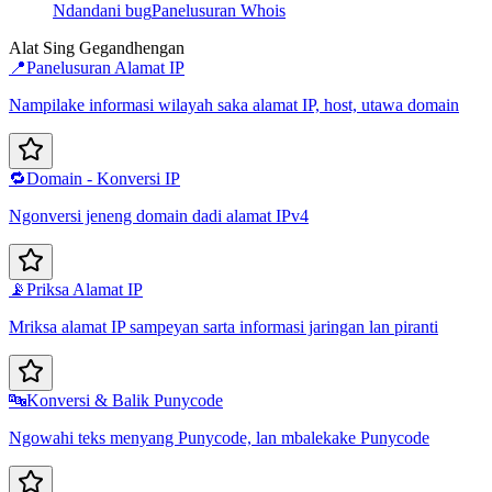
Ndandani bug
Panelusuran Whois
Alat Sing Gegandhengan
📍
Panelusuran Alamat IP
Nampilake informasi wilayah saka alamat IP, host, utawa domain
🔁
Domain - Konversi IP
Ngonversi jeneng domain dadi alamat IPv4
📡
Priksa Alamat IP
Mriksa alamat IP sampeyan sarta informasi jaringan lan piranti
🔤
Konversi & Balik Punycode
Ngowahi teks menyang Punycode, lan mbalekake Punycode