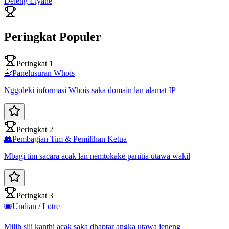
Deleng Liyane
Peringkat Populer
Peringkat 1
📇
Panelusuran Whois
Nggoleki informasi Whois saka domain lan alamat IP
Peringkat 2
👥
Pembagian Tim & Pemilihan Ketua
Mbagi tim sacara acak lan nemtokaké panitia utawa wakil
Peringkat 3
🎟️
Undian / Lotre
Milih siji kanthi acak saka dhaptar angka utawa jeneng