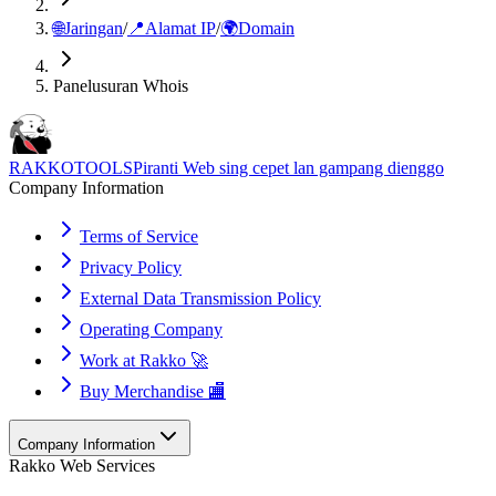
🌐
Jaringan
/
📍
Alamat IP
/
🌍
Domain
Panelusuran Whois
RAKKOTOOLS
Piranti Web sing cepet lan gampang dienggo
Company Information
Terms of Service
Privacy Policy
External Data Transmission Policy
Operating Company
Work at Rakko 🚀
Buy Merchandise 🏬
Company Information
Rakko Web Services