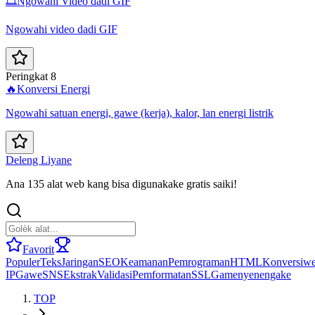
🎞️
Ngowahi Video dadi GIF
Ngowahi video dadi GIF
Peringkat 8
🔥
Konversi Energi
Ngowahi satuan energi, gawe (kerja), kalor, lan energi listrik
Deleng Liyane
Ana 135 alat web kang bisa digunakake gratis saiki!
Favorit
Populer
Teks
Jaringan
SEO
Keamanan
Pemrograman
HTML
Konversi
we
IP
Gawe
SNS
Ekstrak
Validasi
Pemformatan
SSL
Game
nyenengake
TOP