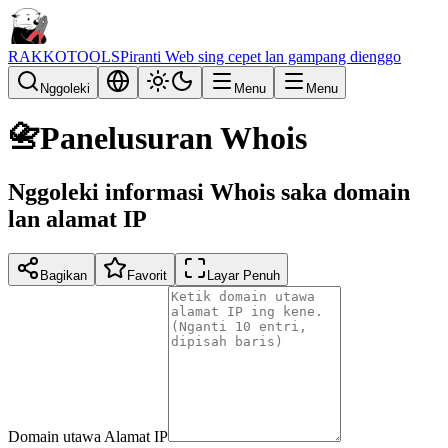
RAKKOTOOLS
Piranti Web sing cepet lan gampang dienggo
Nggoleki
Menu
Menu
📇
Panelusuran Whois
Nggoleki informasi Whois saka domain
lan alamat IP
Bagikan
Favorit
Layar Penuh
Domain utawa Alamat IP