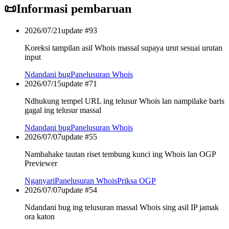
📜
Informasi pembaruan
2026/07/21
update #
93
Koreksi tampilan asil Whois massal supaya urut sesuai urutan
input
Ndandani bug
Panelusuran Whois
2026/07/15
update #
71
Ndhukung tempel URL ing telusur Whois lan nampilake baris
gagal ing telusur massal
Ndandani bug
Panelusuran Whois
2026/07/07
update #
55
Nambahake tautan riset tembung kunci ing Whois lan OGP
Previewer
Nganyari
Panelusuran Whois
Priksa OGP
2026/07/07
update #
54
Ndandani bug ing telusuran massal Whois sing asil IP jamak
ora katon