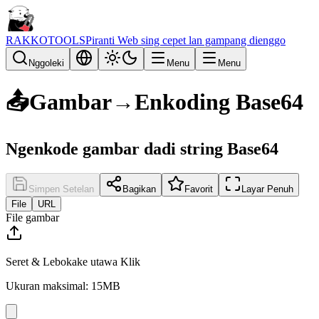
RAKKOTOOLS
Piranti Web sing cepet lan gampang dienggo
Nggoleki
Menu
Menu
📤
Gambar→Enkoding Base64
Ngenkode gambar dadi string Base64
Simpen Setelan
Bagikan
Favorit
Layar Penuh
File
URL
File gambar
Seret & Lebokake utawa Klik
Ukuran maksimal: 15MB