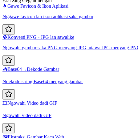
Alat Sing Gegandhengan
🌟
Gawe Favicon & Ikon Aplikasi
Nggawe favicon lan ikon aplikasi saka gambar
🔁
Konversi PNG - JPG lan sawalike
Ngowahi gambar saka PNG menyang JPG, utawa JPG menyang P
📥
Base64→Dekode Gambar
Ndekode string Base64 menyang gambar
🎞️
Ngowahi Video dadi GIF
Ngowahi video dadi GIF
🖼️
Ekstraksi Gambar Kaca Web