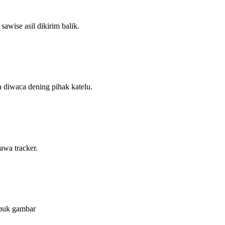
awise asil dikirim balik.
a diwaca dening pihak katelu.
awa tracker.
upuk gambar