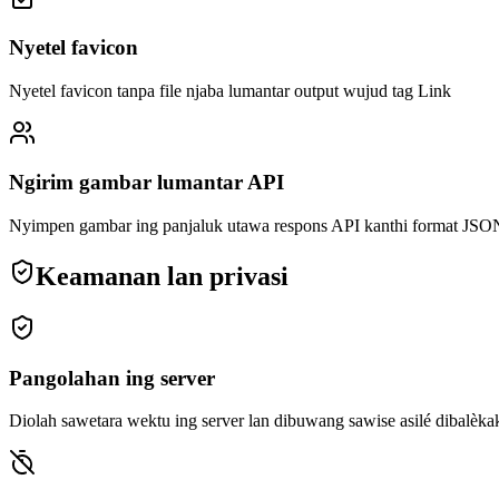
Nyetel favicon
Nyetel favicon tanpa file njaba lumantar output wujud tag Link
Ngirim gambar lumantar API
Nyimpen gambar ing panjaluk utawa respons API kanthi format J
Keamanan lan privasi
Pangolahan ing server
Diolah sawetara wektu ing server lan dibuwang sawise asilé dibalèka