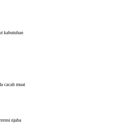
rut kabutuhan
a cacah muat
rensi njaba