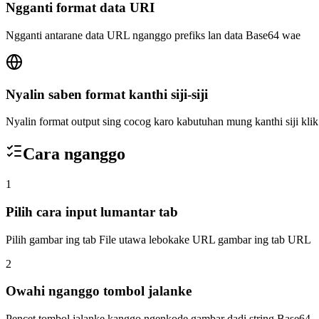
Ngganti format data URI
Ngganti antarane data URL nganggo prefiks lan data Base64 wae
Nyalin saben format kanthi siji-siji
Nyalin format output sing cocog karo kabutuhan mung kanthi siji klik
Cara nganggo
1
Pilih cara input lumantar tab
Pilih gambar ing tab File utawa lebokake URL gambar ing tab URL
2
Owahi nganggo tombol jalanke
Pencet tombol jalanke kanggo ngenkode gambar dadi string Base64