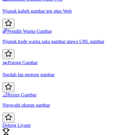
Njupuk kabeh gambar ing situs Web
🌈
Pemilih Warna Gambar
Njupuk kode warna saka gambar utawa URL gambar
✂️
Potong Gambar
Ngolah lan motong gambar
📐
Resize Gambar
Ngowahi ukuran gambar
Deleng Liyane