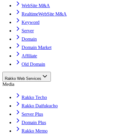
WebSite M&A
RealtimeWebSite M&A
Keyword
Server
Domain
Domain Market
Affiliate
Old Domain
Rakko Web Services
Media
Rakko Techo
Rakko Daifukucho
Server Plus
Domain Plus
Rakko Memo