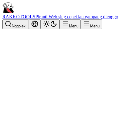
RAKKOTOOLS
Piranti Web sing cepet lan gampang dienggo
Nggoleki
Menu
Menu