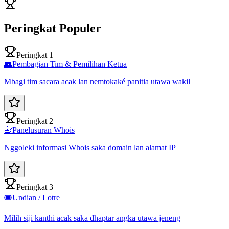
Peringkat Populer
Peringkat 1
👥
Pembagian Tim & Pemilihan Ketua
Mbagi tim sacara acak lan nemtokaké panitia utawa wakil
Peringkat 2
📇
Panelusuran Whois
Nggoleki informasi Whois saka domain lan alamat IP
Peringkat 3
🎟️
Undian / Lotre
Milih siji kanthi acak saka dhaptar angka utawa jeneng