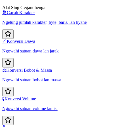
Alat Sing Gegandhengan
🔢
Cacah Karakter
Ngetung jumlah karakter, byte, baris, lan liyane
📏
Konversi Dawa
Ngowahi satuan dawa lan jarak
⚖️
Konversi Bobot & Massa
Ngowahi satuan bobot lan massa
🧪
Konversi Volume
Ngowahi satuan volume lan isi