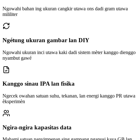
Ngowahi bahan ing ukuran cangkir utawa ons dadi gram utawa
mililiter
Ngétung ukuran gambar lan DIY
Ngowahi ukuran inci utawa kaki dadi sistem mèter kanggo dienggo
nyambut gawé
Kanggo sinau IPA lan fisika
Ngecek owahan satuan suhu, tekanan, lan energi kanggo PR utawa
èksperimèn
Ngira-ngira kapasitas data
Mahami satuan panyimpenan sing gampang ngapusi kaya GB lan