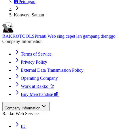
🧮
Petungan
Konversi Satuan
RAKKOTOOLS
Piranti Web sing cepet lan gampang dienggo
Company Information
Terms of Service
Privacy Policy
External Data Transmission Policy
Operating Company
Work at Rakko 🚀
Buy Merchandise 🏬
Company Information
Rakko Web Services
ID