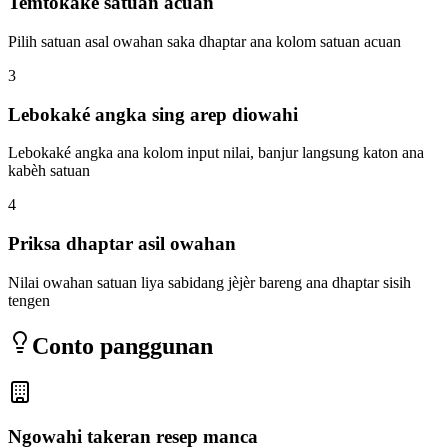
Temtokaké satuan acuan
Pilih satuan asal owahan saka dhaptar ana kolom satuan acuan
3
Lebokaké angka sing arep diowahi
Lebokaké angka ana kolom input nilai, banjur langsung katon ana
kabèh satuan
4
Priksa dhaptar asil owahan
Nilai owahan satuan liya sabidang jèjèr bareng ana dhaptar sisih
tengen
Conto panggunan
Ngowahi takeran resep manca