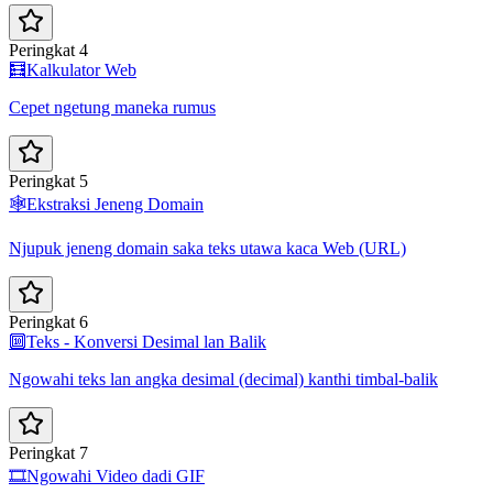
Peringkat 4
🧮
Kalkulator Web
Cepet ngetung maneka rumus
Peringkat 5
🕸️
Ekstraksi Jeneng Domain
Njupuk jeneng domain saka teks utawa kaca Web (URL)
Peringkat 6
🔟
Teks - Konversi Desimal lan Balik
Ngowahi teks lan angka desimal (decimal) kanthi timbal-balik
Peringkat 7
🎞️
Ngowahi Video dadi GIF