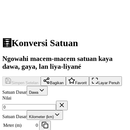
🧮
Konversi Satuan
Ngowahi macem-macem satuan kaya
dawa, gaya, lan liya-liyané
Simpen Setelan
Bagikan
Favorit
Layar Penuh
Satuan Dasar
Dawa
Nilai
Satuan Dasar
Kilometer (km)
Meter (m)
0