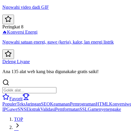
Ngowahi video dadi GIF
Peringkat 8
🔥
Konversi Energi
Ngowahi satuan energi, gawe (kerja), kalor, lan energi listrik
Deleng Liyane
Ana 135 alat web kang bisa digunakake gratis saiki!
Favorit
Populer
Teks
Jaringan
SEO
Keamanan
Pemrograman
HTML
Konversi
we
IP
Gawe
SNS
Ekstrak
Validasi
Pemformatan
SSL
Game
nyenengake
TOP