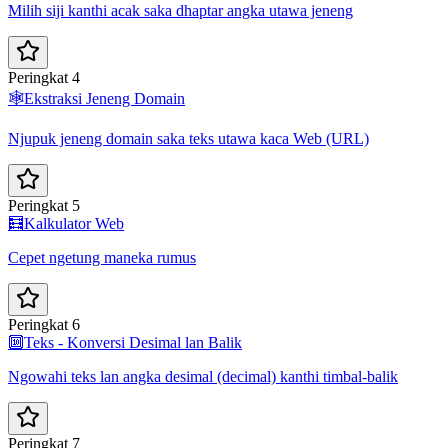
Milih siji kanthi acak saka dhaptar angka utawa jeneng
Peringkat 4
🕸️
Ekstraksi Jeneng Domain
Njupuk jeneng domain saka teks utawa kaca Web (URL)
Peringkat 5
🧮
Kalkulator Web
Cepet ngetung maneka rumus
Peringkat 6
🔟
Teks - Konversi Desimal lan Balik
Ngowahi teks lan angka desimal (decimal) kanthi timbal-balik
Peringkat 7