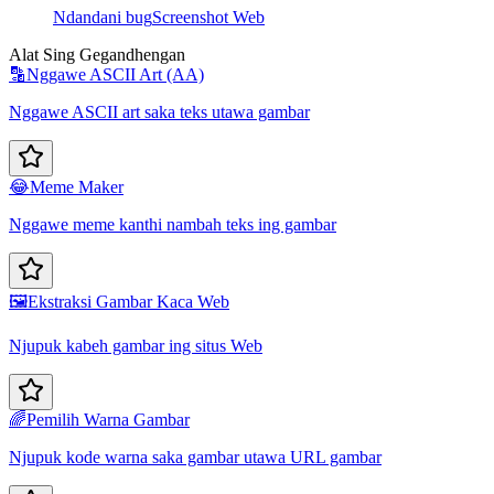
Ndandani bug
Screenshot Web
Alat Sing Gegandhengan
🔡
Nggawe ASCII Art (AA)
Nggawe ASCII art saka teks utawa gambar
😂
Meme Maker
Nggawe meme kanthi nambah teks ing gambar
🖼️
Ekstraksi Gambar Kaca Web
Njupuk kabeh gambar ing situs Web
🌈
Pemilih Warna Gambar
Njupuk kode warna saka gambar utawa URL gambar