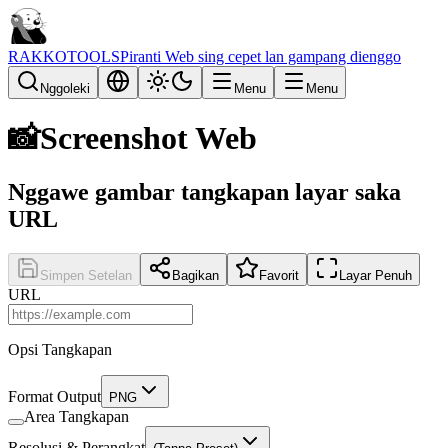
RAKKOTOOLS
Piranti Web sing cepet lan gampang dienggo
Nggoleki
Menu
Menu
📸
Screenshot Web
Nggawe gambar tangkapan layar saka
URL
Simpen Setelan
Bagikan
Favorit
Layar Penuh
URL
Opsi Tangkapan
Format Output
PNG
Area Tangkapan
Resolusi & Perangkat