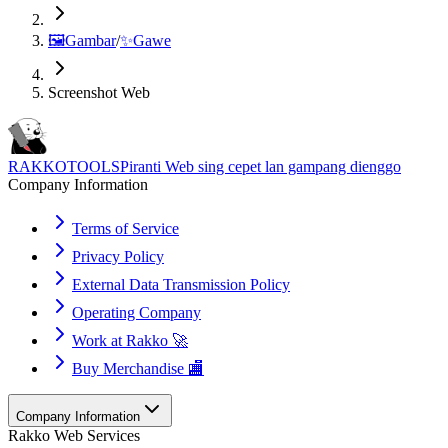
🖼️
Gambar
/
✨
Gawe
Screenshot Web
RAKKOTOOLS
Piranti Web sing cepet lan gampang dienggo
Company Information
Terms of Service
Privacy Policy
External Data Transmission Policy
Operating Company
Work at Rakko 🚀
Buy Merchandise 🏬
Company Information
Rakko Web Services