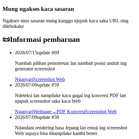
Mung ngakses kaca sasaran
Ngakses situs sasaran mung kanggo njupuk kaca saka URL sing
dilebokake
📜
Informasi pembaruan
2026/07/15
update #
69
Nambah pilihan pemotretan lan nambah posisi unduh ing
generator screenshot
Nganyari
Screenshot Web
2026/07/09
update #
59
Ndeteksi lan nampilake kaca gagal ing konversi PDF lan
njupuk screenshot saka kaca Web
Nganyari
Webpage→PDF Konversi
Screenshot Web
2026/07/09
update #
58
Ndandani rendering basa Jepang lan emoji ing screenshot
Web supaya bisa ditampilake kanthi bener