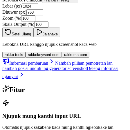
(Tanpa Preset)
Lebar (px)
Dhuwur (px)
Zoom (%)
Skala Output (%)
Setel Ulang
Jalanake
Lebokna URL kanggo njupuk screenshot kaca web
rakko.tools
rakkokeyword.com
rakkoma.com
Informasi pembaruan
Nambah pilihan pemotretan lan
nambah posisi unduh ing generator screenshot
Deleng informasi
nganyari
Fitur
Njupuk mung kanthi input URL
Otomatis njupuk sakabehe kaca mung kanthi nglebokake lan