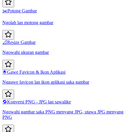
✂️
Potong Gambar
Ngolah lan motong gambar
📐
Resize Gambar
Ngowahi ukuran gambar
🌟
Gawe Favicon & Ikon Aplikasi
Nggawe favicon lan ikon aplikasi saka gambar
🔁
Konversi PNG - JPG lan sawalike
Ngowahi gambar saka PNG menyang JPG, utawa JPG menyang
PNG