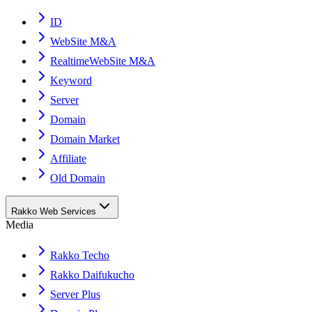
ID
WebSite M&A
RealtimeWebSite M&A
Keyword
Server
Domain
Domain Market
Affiliate
Old Domain
Rakko Web Services
Media
Rakko Techo
Rakko Daifukucho
Server Plus