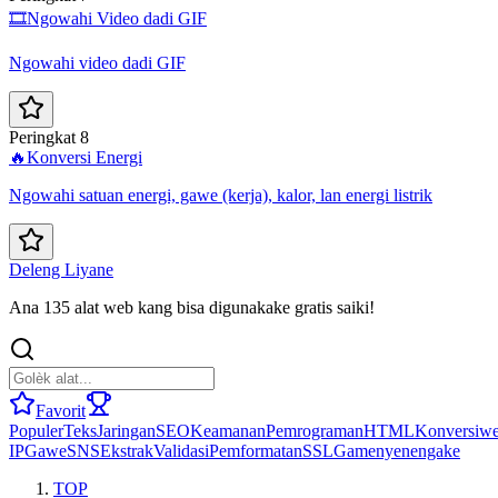
🎞️
Ngowahi Video dadi GIF
Ngowahi video dadi GIF
Peringkat 8
🔥
Konversi Energi
Ngowahi satuan energi, gawe (kerja), kalor, lan energi listrik
Deleng Liyane
Ana 135 alat web kang bisa digunakake gratis saiki!
Favorit
Populer
Teks
Jaringan
SEO
Keamanan
Pemrograman
HTML
Konversi
we
IP
Gawe
SNS
Ekstrak
Validasi
Pemformatan
SSL
Game
nyenengake
TOP