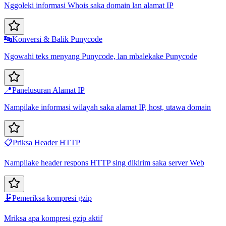
Nggoleki informasi Whois saka domain lan alamat IP
🔤
Konversi & Balik Punycode
Ngowahi teks menyang Punycode, lan mbalekake Punycode
📍
Panelusuran Alamat IP
Nampilake informasi wilayah saka alamat IP, host, utawa domain
📋
Priksa Header HTTP
Nampilake header respons HTTP sing dikirim saka server Web
🗜️
Pemeriksa kompresi gzip
Mriksa apa kompresi gzip aktif