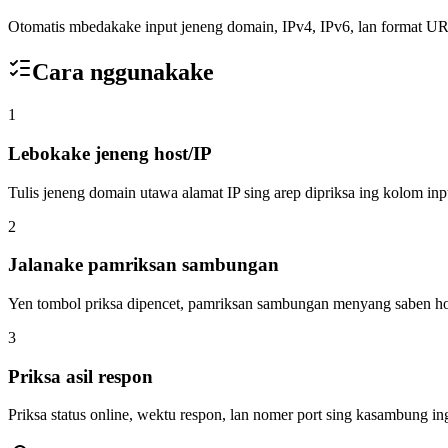
Otomatis mbedakake input jeneng domain, IPv4, IPv6, lan format U
Cara nggunakake
1
Lebokake jeneng host/IP
Tulis jeneng domain utawa alamat IP sing arep dipriksa ing kolom inpu
2
Jalanake pamriksan sambungan
Yen tombol priksa dipencet, pamriksan sambungan menyang saben hos
3
Priksa asil respon
Priksa status online, wektu respon, lan nomer port sing kasambung in