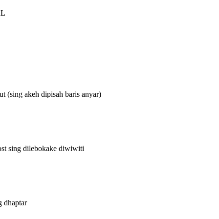
RL
t (sing akeh dipisah baris anyar)
t sing dilebokake diwiwiti
g dhaptar