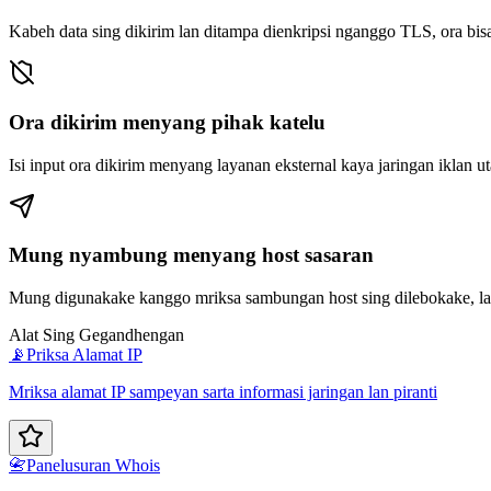
Kabeh data sing dikirim lan ditampa dienkripsi nganggo TLS, ora bis
Ora dikirim menyang pihak katelu
Isi input ora dikirim menyang layanan eksternal kaya jaringan iklan ut
Mung nyambung menyang host sasaran
Mung digunakake kanggo mriksa sambungan host sing dilebokake, lan
Alat Sing Gegandhengan
📡
Priksa Alamat IP
Mriksa alamat IP sampeyan sarta informasi jaringan lan piranti
📇
Panelusuran Whois