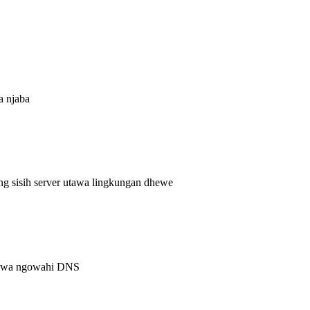
a njaba
g sisih server utawa lingkungan dhewe
utawa ngowahi DNS