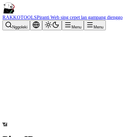
RAKKOTOOLS
Piranti Web sing cepet lan gampang dienggo
Nggoleki
Menu
Menu
📶